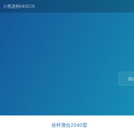
小黑造物HEIECN
网
丝杆滑台2040型