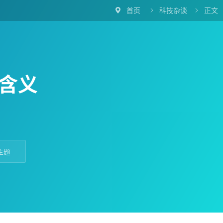
首页
科技杂谈
正文



含义
主题